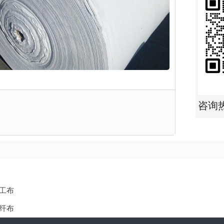
咨询
工布
纤布